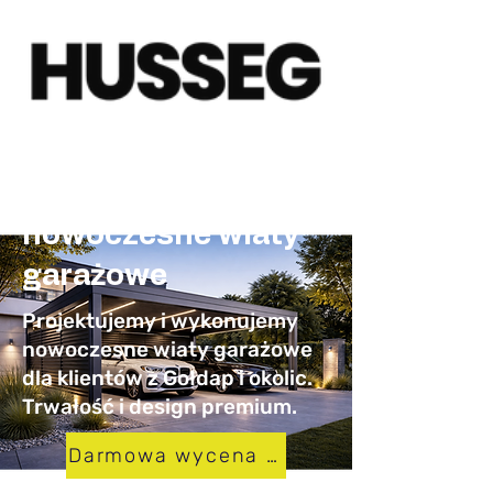
Carporty Gołdap –
nowoczesne wiaty
garażowe
Projektujemy i wykonujemy
nowoczesne wiaty garażowe
dla klientów z Gołdap i okolic.
Trwałość i design premium.
Darmowa wycena w 24h