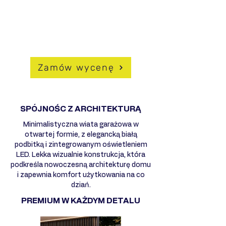
atmosferyczne
- Możliwość pełnej personalizacji
DLACZEGO WARTO WYBRAĆ
HUSSEG?
Zamów wycenę
SPÓJNOŚC Z ARCHITEKTURĄ
Minimalistyczna wiata garażowa w
otwartej formie, z elegancką białą
podbitką i zintegrowanym oświetleniem
LED. Lekka wizualnie konstrukcja, która
podkreśla nowoczesną architekturę domu
i zapewnia komfort użytkowania na co
dziań.
PREMIUM W KAŻDYM DETALU