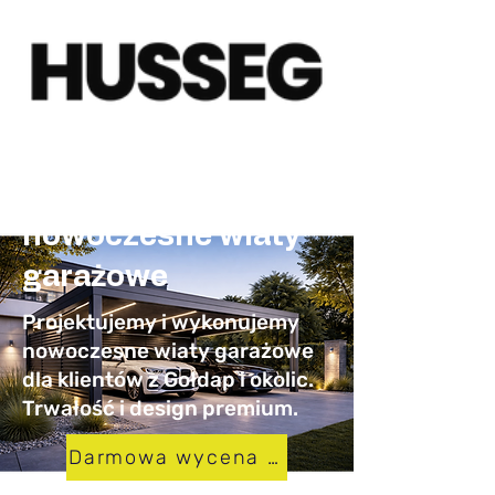
Carporty Gołdap –
nowoczesne wiaty
garażowe
Projektujemy i wykonujemy
nowoczesne wiaty garażowe
dla klientów z Gołdap i okolic.
Trwałość i design premium.
Darmowa wycena w 24h