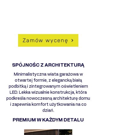
atmosferyczne
- Możliwość pełnej personalizacji
DLACZEGO WARTO WYBRAĆ
HUSSEG?
Zamów wycenę
SPÓJNOŚC Z ARCHITEKTURĄ
Minimalistyczna wiata garażowa w
otwartej formie, z elegancką białą
podbitką i zintegrowanym oświetleniem
LED. Lekka wizualnie konstrukcja, która
podkreśla nowoczesną architekturę domu
i zapewnia komfort użytkowania na co
dziań.
PREMIUM W KAŻDYM DETALU