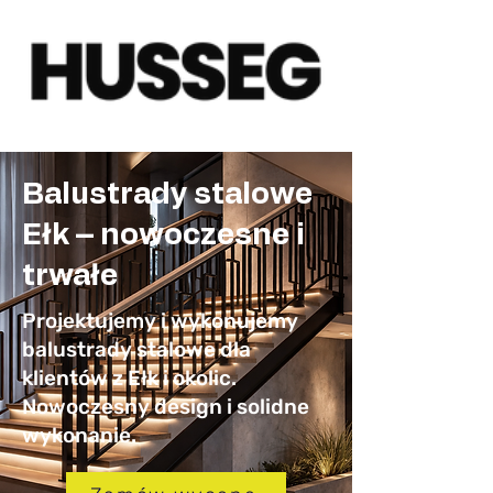
Balustrady stalowe
Ełk – nowoczesne i
trwałe
Projektujemy i wykonujemy
balustrady stalowe dla
klientów z Ełk i okolic.
Nowoczesny design i solidne
wykonanie.