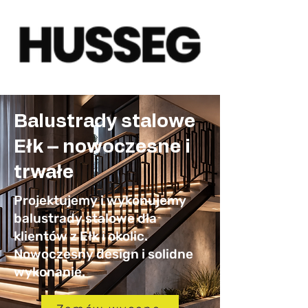
Balustrady stalowe
Ełk – nowoczesne i
trwałe
Projektujemy i wykonujemy
balustrady stalowe dla
klientów z Ełk i okolic.
Nowoczesny design i solidne
wykonanie.