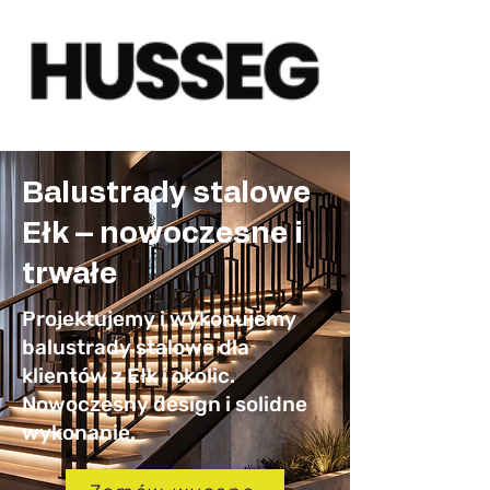
Balustrady stalowe
Ełk – nowoczesne i
trwałe
Projektujemy i wykonujemy
balustrady stalowe dla
klientów z Ełk i okolic.
Nowoczesny design i solidne
wykonanie.