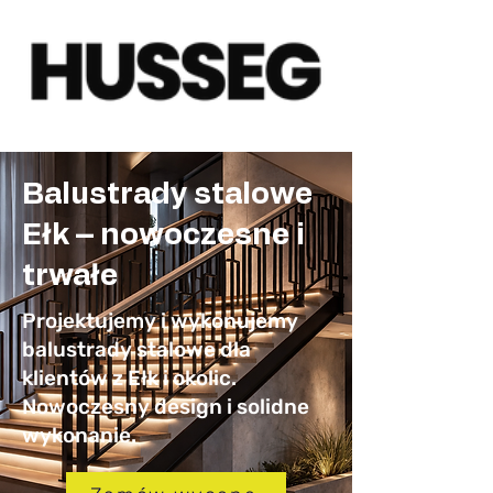
Balustrady stalowe
Ełk – nowoczesne i
trwałe
Projektujemy i wykonujemy
balustrady stalowe dla
klientów z Ełk i okolic.
Nowoczesny design i solidne
wykonanie.