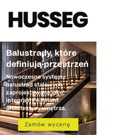
Balustrady, które
definiują przestrzeń
Nowoczesne systemy
balustrad stalowych
zaprojektowane jako
integralny element
architektury wnętrza.
Zamów wycenę