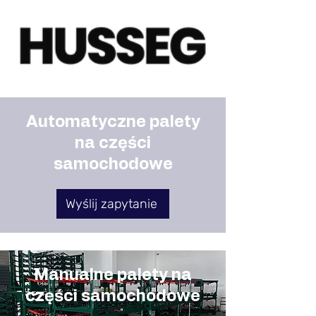
Automatyczne palety
na części
samochodowe
Wyślij zapytanie
Manualne palety na
części samochodowe