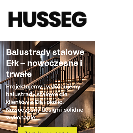
Balustrady stalowe
Ełk – nowoczesne i
trwałe
Projektujemy i wykonujemy
balustrady stalowe dla
klientów z Ełk i okolic.
Nowoczesny design i solidne
wykonanie.