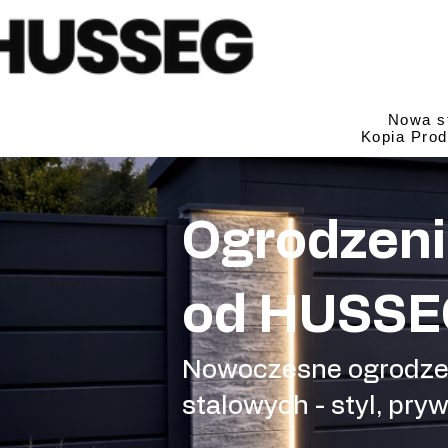
Nowa s
Kopia Prod
Ogrodzeni
od HUSSE
Nowoczesne ogrodzeni
stalowych - styl, pry