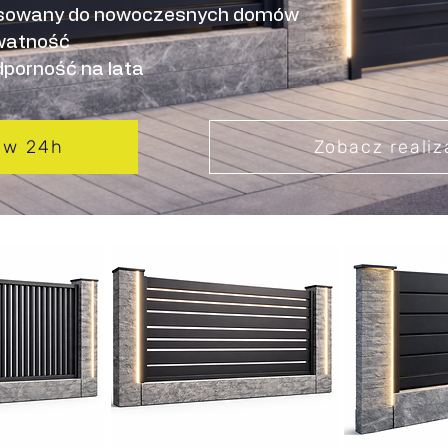
pasowany do nowoczesnych domów
ywatność
porność na lata
 w 24h
Zobacz realiz