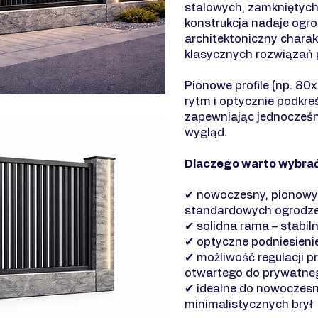
stalowych, zamkniętych 
konstrukcja nadaje ogro
architektoniczny charakt
klasycznych rozwiązań
Pionowe profile (np. 80
rytm i optycznie podkre
zapewniając jednocześn
wygląd.
Dlaczego warto wybr
✔ nowoczesny, pionowy d
standardowych ogrodz
✔ solidna rama – stabiln
✔ optyczne podniesieni
✔ możliwość regulacji p
otwartego do prywatne
✔ idealne do nowoczesne
minimalistycznych brył