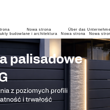
trona
Nowa strona
Über das Unternehm
ukty budowlane i architektura
Nowa strona
Nowa stro
a palisadowe
G
a z poziomych profili
watność i trwałość