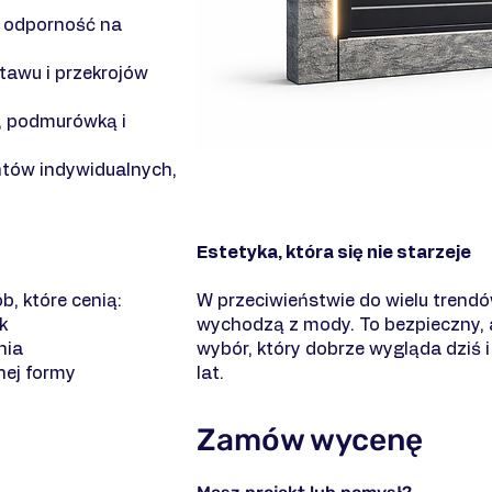
– odporność na
awu i przekrojów
, podmurówką i
ntów indywidualnych,
Estetyka, która się nie starzeje
, które cenią:
W przeciwieństwie do wielu trendó
k
wychodzą z mody. To bezpieczny,
nia
wybór, który dobrze wygląda dziś 
nej formy
lat.
Zamów wycenę