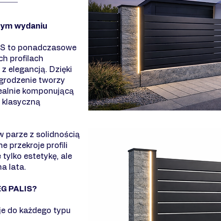
nym wydaniu
S to ponadczasowe
h profilach
z elegancją. Dzięki
grodzenie tworzy
dealnie komponującą
i klasyczną
w parze z solidnością
 przekroje profili
tylko estetykę, ale
a lata.
EG PALIS?
e do każdego typu