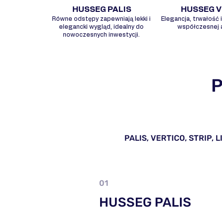
HUSSEG PALIS
HUSSEG V
Równe odstępy zapewniają lekki i
Elegancja, trwałość
elegancki wygląd, idealny do
współczesnej a
nowoczesnych inwestycji.
P
PALIS, VERTICO, STRIP, L
01
HUSSEG PALIS