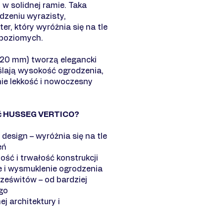
w solidnej ramie. Taka
dzeniu wyrazisty,
er, który wyróżnia się na tle
 poziomych.
x20 mm) tworzą elegancki
ślają wysokość ogrodzenia,
ie lekkość i nowoczesny
ać HUSSEG VERTICO?
esign – wyróżnia się na tle
eń
ość i trwałość konstrukcji
e i wysmuklenie ogrodzenia
rześwitów – od bardziej
go
j architektury i