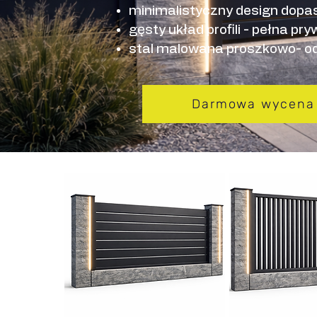
m
inimalistyczny design do
gęsty układ profili - pełna pr
stal malowana proszkowo- od
Darmowa wycena