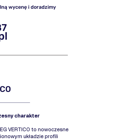
lną wycenę i doradzimy
87
pl
ICO
zesny charakter
EG VERTICO to nowoczesne
ionowym układzie profili