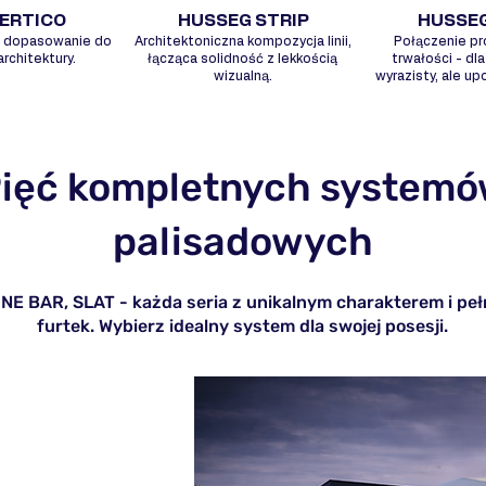
ERTICO
HUSSEG STRIP
HUSSEG
 i dopasowanie do
Architektoniczna kompozycja linii,
Połączenie pro
rchitektury.
łącząca solidność z lekkością
trwałości - dl
wizualną.
wyrazisty, ale u
ięć kompletnych system
palisadowych
INE BAR, SLAT - każda seria z unikalnym charakterem i p
furtek. Wybierz idealny system dla swojej posesji.