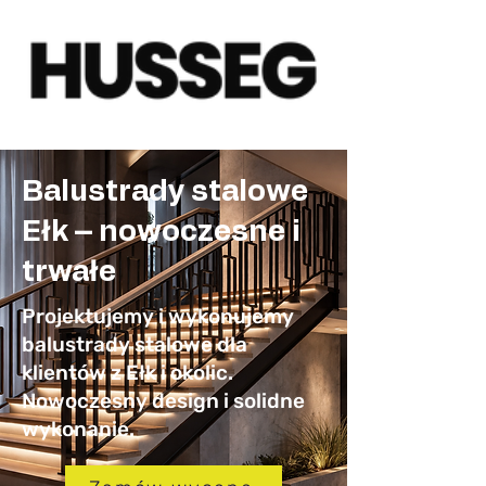
Balustrady stalowe
Ełk – nowoczesne i
trwałe
Projektujemy i wykonujemy
balustrady stalowe dla
klientów z Ełk i okolic.
Nowoczesny design i solidne
wykonanie.