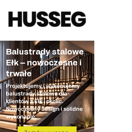
Balustrady stalowe
Ełk – nowoczesne i
trwałe
Projektujemy i wykonujemy
balustrady stalowe dla
klientów z Ełk i okolic.
Nowoczesny design i solidne
wykonanie.