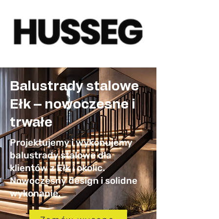
Balustrady stalowe
Ełk – nowoczesne i
trwałe
Projektujemy i wykonujemy
balustrady stalowe dla
klientów z Ełk i okolic.
Nowoczesny design i solidne
wykonanie.