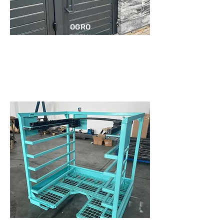
OGRO
DZENI
A I
BRAM
Y
KONSTRUKCJE METALOWE
FELGI