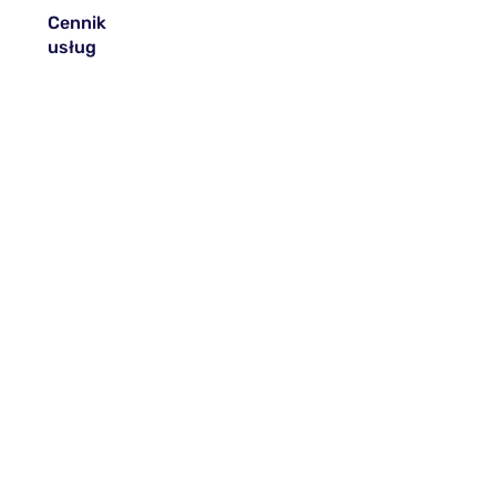
Cennik
usług
Felgi:
od 320 zł/komplet
Ogrodzenia:
od 45 zł/m2
Balustrady:
od 45 zł/m2
Elementy metalowe:
wycena
indywidualna
Podane ceny są orientacyjne,
wycena zawsze odbywa się