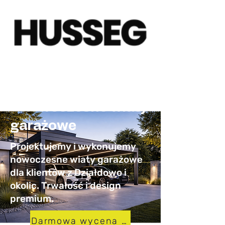
Carporty Działdowo
– nowoczesne wiaty
garażowe
Projektujemy i wykonujemy
nowoczesne wiaty garażowe
dla klientów z Działdowo i
okolic. Trwałość i design
premium.
Darmowa wycena w 24h