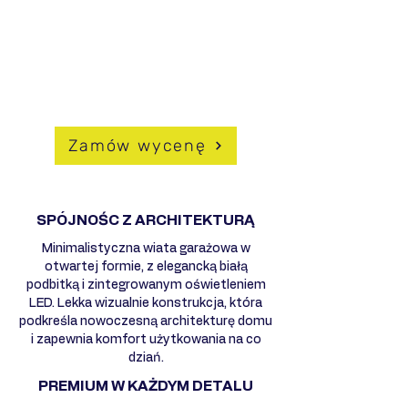
- Odporność na korozję i warunki
atmosferyczne
- Możliwość pełnej personalizacji
DLACZEGO WARTO WYBRAĆ
HUSSEG?
Zamów wycenę
SPÓJNOŚC Z ARCHITEKTURĄ
Minimalistyczna wiata garażowa w
otwartej formie, z elegancką białą
podbitką i zintegrowanym oświetleniem
LED. Lekka wizualnie konstrukcja, która
podkreśla nowoczesną architekturę domu
i zapewnia komfort użytkowania na co
dziań.
PREMIUM W KAŻDYM DETALU