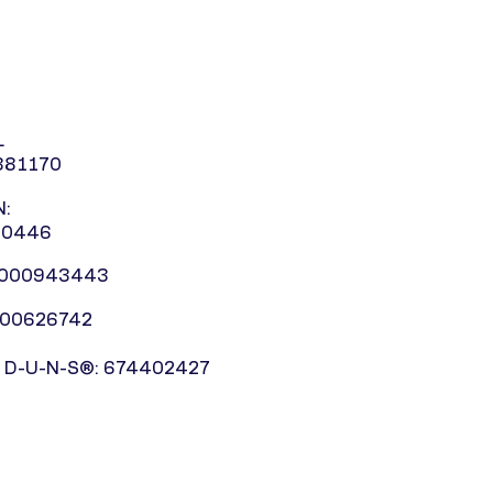
L
881170
:
10446
0000943443
000626742
 D-U-N-S®: 674402427