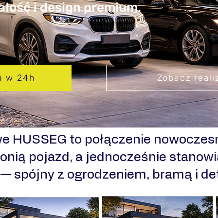
wałość i design premium.
a w 24h
Zobacz reali
we HUSSEG to połączenie nowoczesn
onią pojazd, a jednocześnie stanowi
i — spójny z ogrodzeniem, bramą i d