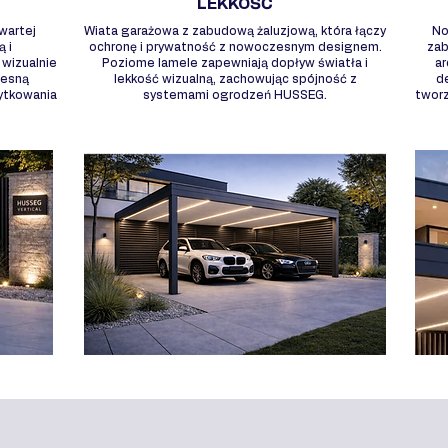
LEKKOŚĆ
wartej
Wiata garażowa z zabudową żaluzjową, która łączy
No
ą i
ochronę i prywatność z nowoczesnym designem.
zab
wizualnie
Poziome lamele zapewniają dopływ światła i
ar
zesną
lekkość wizualną, zachowując spójność z
d
żytkowania
systemami ogrodzeń HUSSEG.
twor