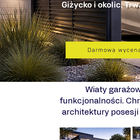
Giżycko i okolic. Tr
Darmowa wycen
​Wiaty garażo
funkcjonalności. Chr
architektury posesj