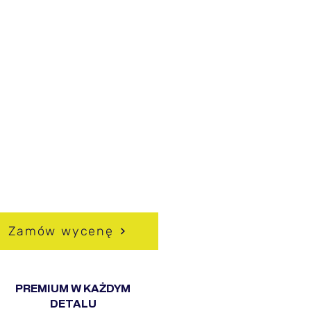
ACZEGO WARTO
BRAĆ HUSSEG?
pójność z ogrodzeniem i
hitekturą domu
owoczesny, minimalistyczny
ląd
ysoki poziom prywatności
dporność na korozję i
unki atmosferyczne
ożliwość pełnej
sonalizacji
Zamów wycenę
PREMIUM W KAŻDYM
DETALU