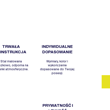
DL
WY
- S
arc
- N
wyg
- W
- O
TRWAŁA
INDYWIDUALNE
war
ONSTRUKCJA
DOPASOWANIE
- M
Stal malowana
Wymiary, kolor i
per
szkowo, odporna na
wykończenie
unki atmosferyczne.
dopasowane do Twojej
posesji.
PRYWATNOŚĆ I