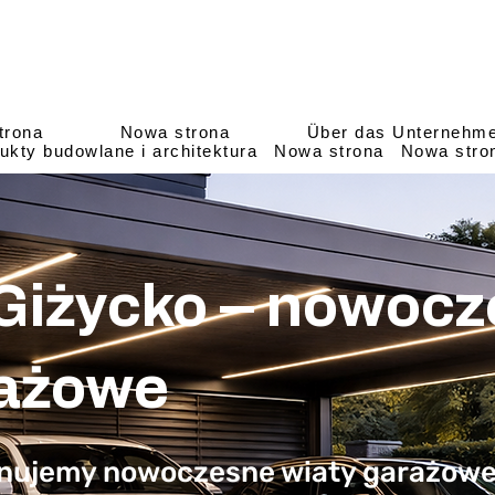
trona
Nowa strona
Über das Unternehm
ukty budowlane i architektura
Nowa strona
Nowa stro
 Giżycko – nowoc
rażowe
onujemy nowoczesne wiaty garażowe 