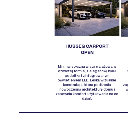
HUSSEG CARPORT
OPEN
Minimalistyczna wiata garażowa w
otwartej formie, z elegancką białą
podbitką i zintegrowanym
oświetleniem LED. Lekka wizualnie
konstrukcja, która podkreśla
za
nowoczesną architekturę domu i
w
zapewnia komfort użytkowania na co
dziań.