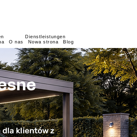
en
Dienstleistungen
na
O nas
Nowa strona
Blog
zesne
dla klientów z