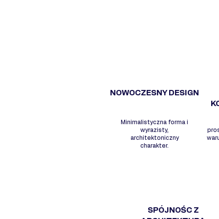
NOWOCZESNY DESIGN
K
Minimalistyczna forma i
wyrazisty,
pro
architektoniczny
war
charakter.
SPÓJNOŚC Z