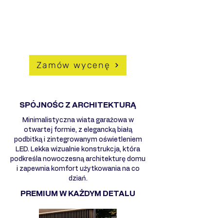
atmosferyczne
- Możliwość pełnej personalizacji
DLACZEGO WARTO WYBRAĆ
HUSSEG?
Zamów wycenę
SPÓJNOŚC Z ARCHITEKTURĄ
Minimalistyczna wiata garażowa w
otwartej formie, z elegancką białą
podbitką i zintegrowanym oświetleniem
LED. Lekka wizualnie konstrukcja, która
podkreśla nowoczesną architekturę domu
i zapewnia komfort użytkowania na co
dziań.
PREMIUM W KAŻDYM DETALU