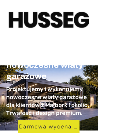
Carporty Malbork –
nowoczesne wiaty
garażowe
Projektujemy i wykonujemy
nowoczesne wiaty garażowe
dla klientów z Malbork i okolic.
Trwałość i design premium.
Darmowa wycena w 24h