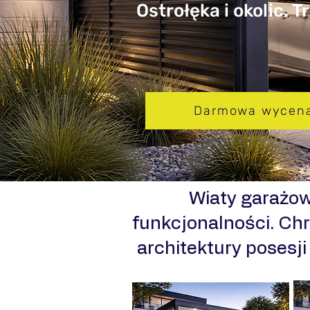
Ostrołęka i okolic. 
Darmowa wycen
​Wiaty garażo
funkcjonalności. Chr
architektury posesj