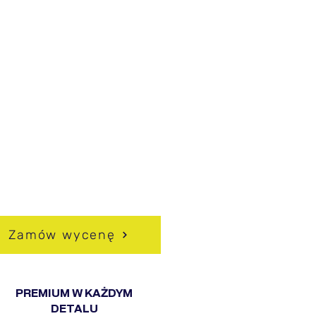
ACZEGO WARTO
BRAĆ HUSSEG?
pójność z ogrodzeniem i
hitekturą domu
owoczesny, minimalistyczny
ląd
ysoki poziom prywatności
dporność na korozję i
unki atmosferyczne
ożliwość pełnej
sonalizacji
Zamów wycenę
PREMIUM W KAŻDYM
DETALU