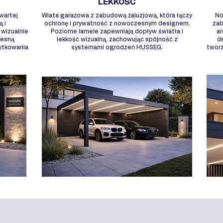
LEKKOŚĆ
wartej
Wiata garażowa z zabudową żaluzjową, która łączy
No
ą i
ochronę i prywatność z nowoczesnym designem.
zab
wizualnie
Poziome lamele zapewniają dopływ światła i
ar
zesną
lekkość wizualną, zachowując spójność z
d
żytkowania
systemami ogrodzeń HUSSEG.
twor