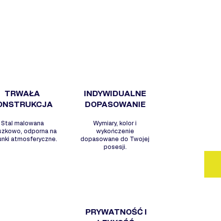
DL
WY
- S
arc
- N
wyg
- W
- O
TRWAŁA
INDYWIDUALNE
war
ONSTRUKCJA
DOPASOWANIE
- M
Stal malowana
Wymiary, kolor i
per
szkowo, odporna na
wykończenie
unki atmosferyczne.
dopasowane do Twojej
posesji.
PRYWATNOŚĆ I