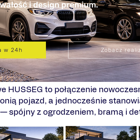
Trwałość i design premium.
a w 24h
Zobacz reali
we HUSSEG to połączenie nowoczesn
onią pojazd, a jednocześnie stanowi
i — spójny z ogrodzeniem, bramą i d