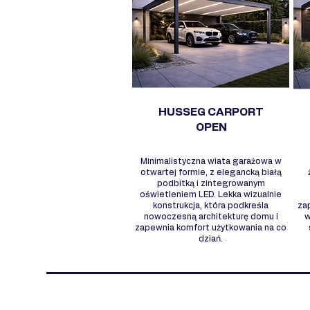
HUSSEG CARPORT
OPEN
Minimalistyczna wiata garażowa w
otwartej formie, z elegancką białą
podbitką i zintegrowanym
oświetleniem LED. Lekka wizualnie
konstrukcja, która podkreśla
za
nowoczesną architekturę domu i
w
zapewnia komfort użytkowania na co
dziań.