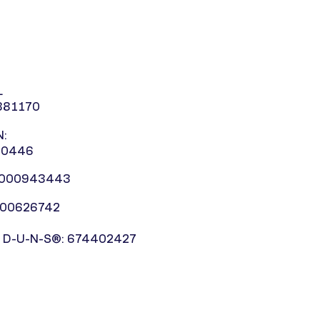
L
881170
:
10446
0000943443
000626742
 D-U-N-S®: 674402427