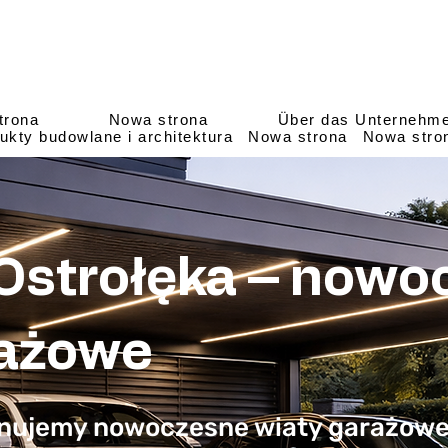
trona
Nowa strona
Über das Unternehm
ukty budowlane i architektura
Nowa strona
Nowa stro
 Ostrołęka – nowo
rażowe
onujemy nowoczesne wiaty garażowe 