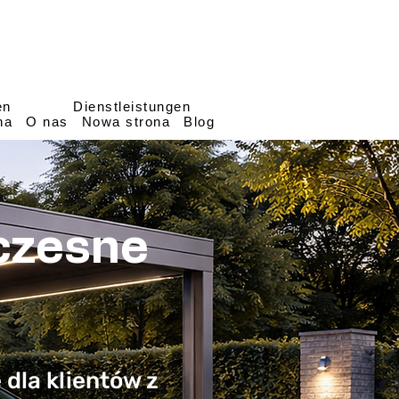
en
Dienstleistungen
na
O nas
Nowa strona
Blog
czesne
dla klientów z