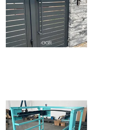
OGR
ODZ
ENIA
I
BRA
MY
KONSTRUKCJE
FELG
METALOWE
I