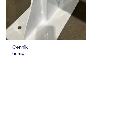
Cennik
usług
Felgi:
od 320 zł/komplet
Ogrodzenia:
od 45 zł/m2
Balustrady:
od 45 zł/m2