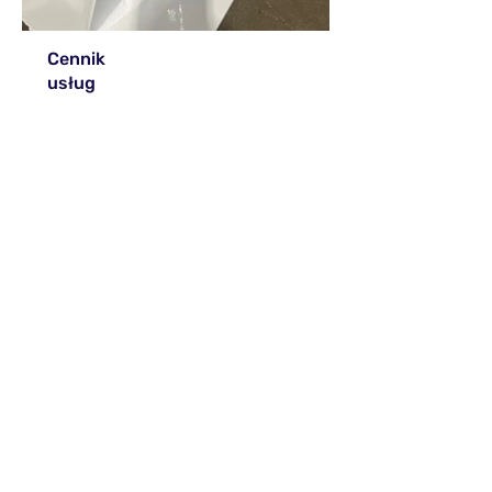
Cennik
usług
Felgi:
od 320 zł/komplet
Ogrodzenia:
od 45 zł/m2
Balustrady:
od 45 zł/m2
Elementy metalowe:
wycena
indywidualna
Podane ceny są orientacyjne,