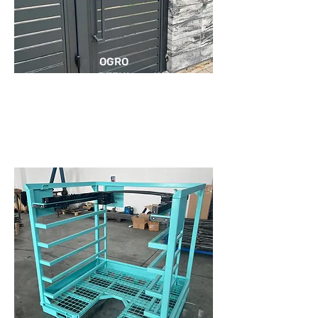
OGRO
DZENI
A I
BRAM
Y
KONSTRUKCJE METALOWE
FELGI