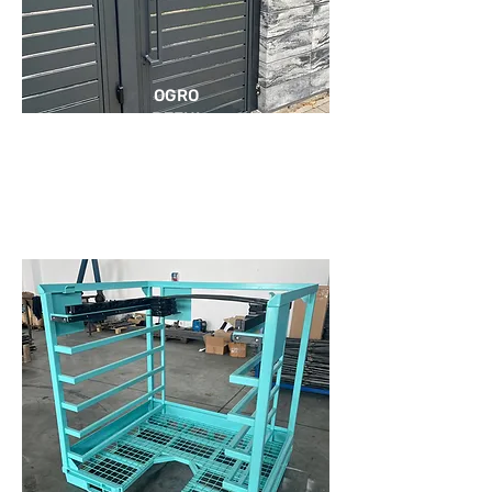
OGRO
DZENI
A I
BRAM
Y
KONSTRUKCJE METALOWE
FELGI