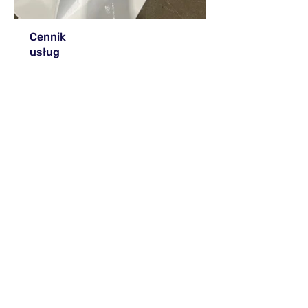
Cennik
usług
Felgi:
od 320 zł/komplet
Ogrodzenia:
od 45 zł/m2
Balustrady:
od 45 zł/m2
Elementy metalowe:
wycena
indywidualna
Podane ceny są orientacyjne,