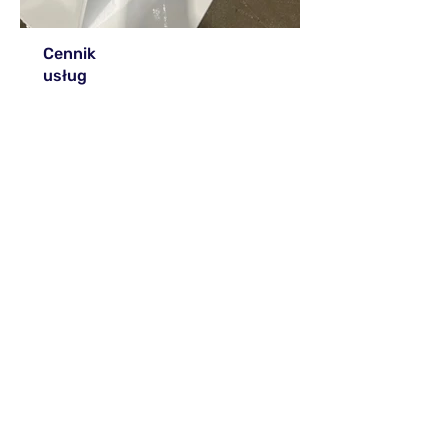
Cennik
usług
Felgi:
od 320 zł/komplet
Ogrodzenia:
od 45 zł/m2
Balustrady:
od 45 zł/m2
Elementy metalowe:
wycena
indywidualna
Podane ceny są orientacyjne,