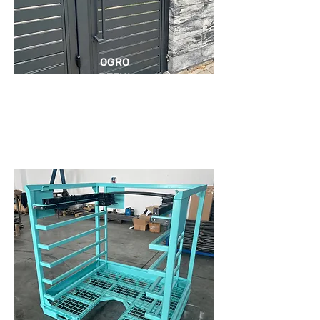
OGRO
DZENI
A I
BRAM
Y
KONSTRUKCJE METALOWE
FELGI