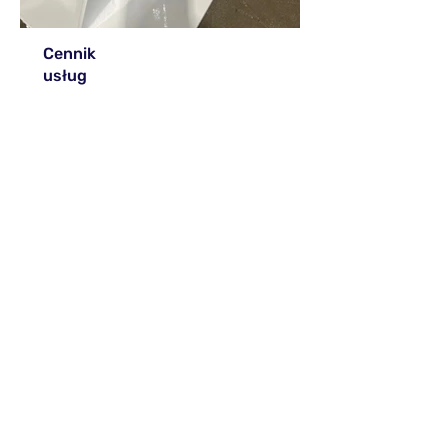
Cennik
usług
Felgi:
od 320 zł/komplet
Ogrodzenia:
od 45 zł/m2
Balustrady:
od 45 zł/m2
Elementy metalowe:
wycena
indywidualna
Podane ceny są orientacyjne,