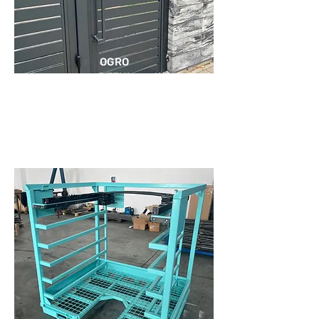
OGRO
DZENI
A I
BRAM
Y
KONSTRUKCJE METALOWE
FELGI