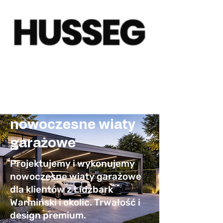
Carporty Lidzbark
Warmiński –
nowoczesne wiaty
garażowe
Projektujemy i wykonujemy
nowoczesne wiaty garażowe
dla klientów z Lidzbark
Warmiński i okolic. Trwałość i
design premium.