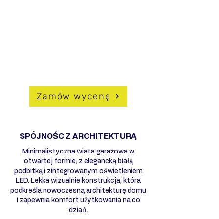
wygląd
- Wysoki poziom prywatności
- Odporność na korozję i warunki
atmosferyczne
- Możliwość pełnej personalizacji
DLACZEGO WARTO WYBRAĆ
HUSSEG?
Zamów wycenę
SPÓJNOŚC Z ARCHITEKTURĄ
Minimalistyczna wiata garażowa w
otwartej formie, z elegancką białą
podbitką i zintegrowanym oświetleniem
LED. Lekka wizualnie konstrukcja, która
podkreśla nowoczesną architekturę domu
i zapewnia komfort użytkowania na co
dziań.