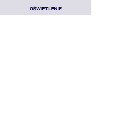
OŚWIETLENIE
LED zintegrowane
DODATKI
Odprowadzenie wody, maskownice i inne
Dlaczego my