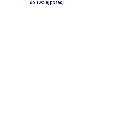
do Twojej posesji.
- Spójność z ogrodzeniem i
architekturą domu
- Nowoczesny, minimalistyczny