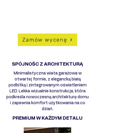
atmosferyczne
- Możliwość pełnej personalizacji
DLACZEGO WARTO WYBRAĆ
HUSSEG?
Zamów wycenę
SPÓJNOŚC Z ARCHITEKTURĄ
Minimalistyczna wiata garażowa w
otwartej formie, z elegancką białą
podbitką i zintegrowanym oświetleniem
LED. Lekka wizualnie konstrukcja, która
podkreśla nowoczesną architekturę domu
i zapewnia komfort użytkowania na co
dziań.
PREMIUM W KAŻDYM DETALU