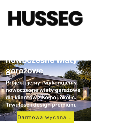
Carporty Kolno –
nowoczesne wiaty
garażowe
Projektujemy i wykonujemy
nowoczesne wiaty garażowe
dla klientów z Kolno i okolic.
Trwałość i design premium.
Darmowa wycena w 24h