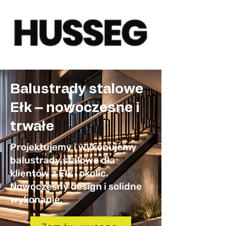
Balustrady stalowe
Ełk – nowoczesne i
trwałe
Projektujemy i wykonujemy
balustrady stalowe dla
klientów z Ełk i okolic.
Nowoczesny design i solidne
wykonanie.