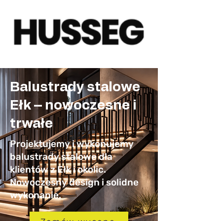
Balustrady stalowe
Ełk – nowoczesne i
trwałe
Projektujemy i wykonujemy
balustrady stalowe dla
klientów z Ełk i okolic.
Nowoczesny design i solidne
wykonanie.