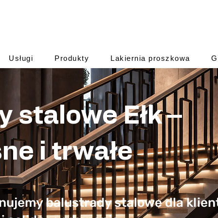
Usługi
Produkty
Lakiernia proszkowa
G
y stalowe Ełk –
e i trwałe
ujemy balustrady stalowe dla klientó