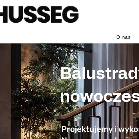
O nas
Balustrad
nowoczesn
Projektujemy i wykon