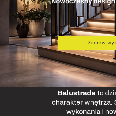
Nowoczesny design 
Zamów wy
Balustrada
to dzi
charakter wnętrza.
wykonania i no