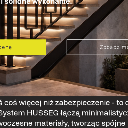
i solidne wykonanie.
cenę
Zobacz m
ś coś więcej niż zabezpieczenie - to 
 System HUSSEG łączą minimalistyc
woczesne materiały, tworząc spójne 