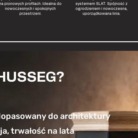
na pionowych profilach. Idealna do
systemem SLAT. Spójność z
nowoczesnych i spokojnych
ogrodzeniem i nowoczesna,
przestrzeni.
uporządkowana linia.
 HUSSEG?
dopasowany do architektury
a, trwałość na lata