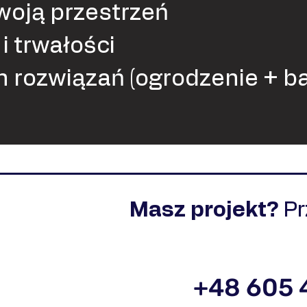
woją przestrzeń
i trwałości
h rozwiązań (ogrodzenie + b
Masz projekt?
P
+48 605 