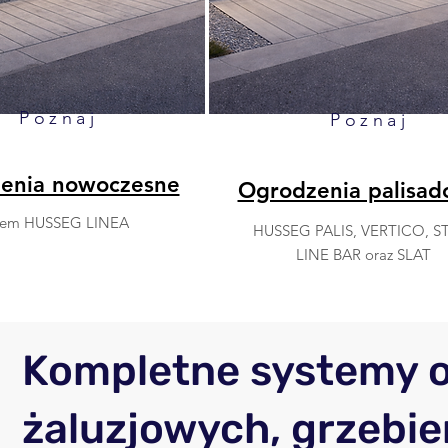
Poznaj
Poznaj
enia nowoczesne
Ogrodzenia palisa
tem HUSSEG LINEA
HUSSEG PALIS, VERTICO, ST
LINE BAR oraz SLAT
Kompletne systemy 
żaluzjowych, grzebie