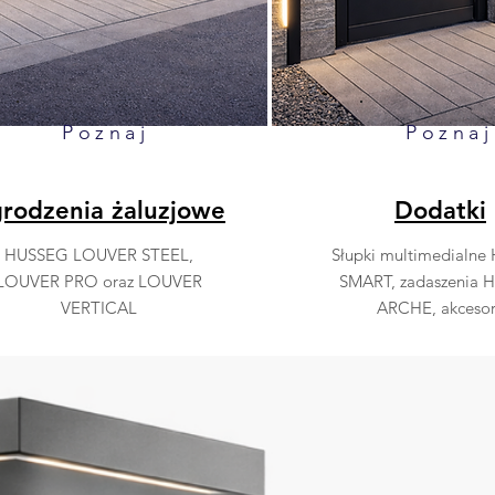
Poznaj
Poznaj
rodzenia żaluzjowe
Dodatki
HUSSEG LOUVER STEEL,
Słupki multimedialn
LOUVER PRO oraz LOUVER
SMART, zadaszenia 
VERTICAL
ARCHE, akcesor