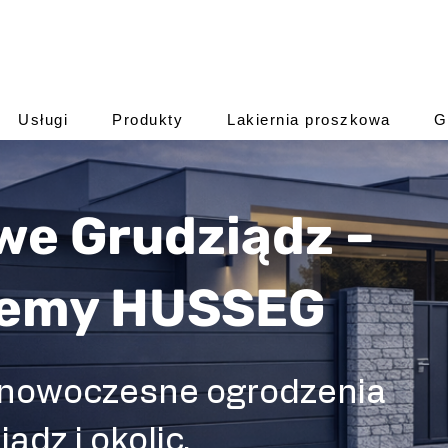
Usługi
Produkty
Lakiernia proszkowa
G
we Grudziądz –
temy HUSSEG
 nowoczesne ogrodzenia
ądz i okolic.