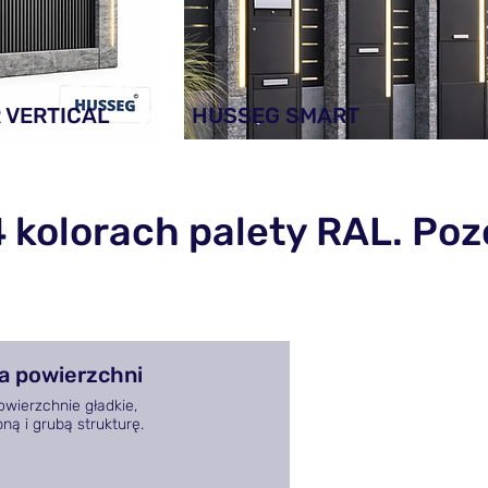
 VERTICAL
HUSSEG SMART
kolorach palety RAL. Poz
a powierzchni
wierzchnie gładkie,
ą i grubą strukturę.