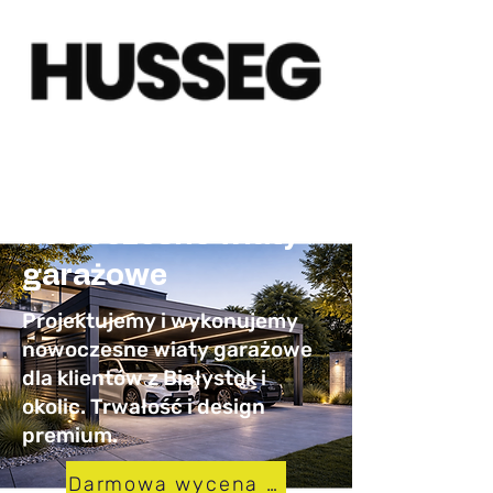
Carporty Białystok –
nowoczesne wiaty
garażowe
Projektujemy i wykonujemy
nowoczesne wiaty garażowe
dla klientów z Białystok i
okolic. Trwałość i design
premium.
Darmowa wycena w 24h