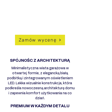
- Odporność na korozję i warunki
atmosferyczne
- Możliwość pełnej personalizacji
DLACZEGO WARTO WYBRAĆ
HUSSEG?
Zamów wycenę
SPÓJNOŚC Z ARCHITEKTURĄ
Minimalistyczna wiata garażowa w
otwartej formie, z elegancką białą
podbitką i zintegrowanym oświetleniem
LED. Lekka wizualnie konstrukcja, która
podkreśla nowoczesną architekturę domu
i zapewnia komfort użytkowania na co
dziań.
PREMIUM W KAŻDYM DETALU