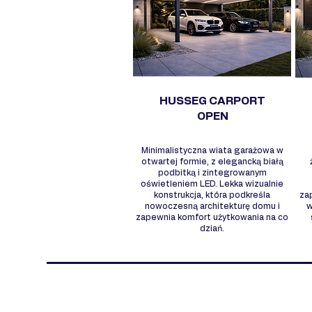
HUSSEG CARPORT
OPEN
Minimalistyczna wiata garażowa w
otwartej formie, z elegancką białą
podbitką i zintegrowanym
oświetleniem LED. Lekka wizualnie
konstrukcja, która podkreśla
za
nowoczesną architekturę domu i
w
zapewnia komfort użytkowania na co
dziań.