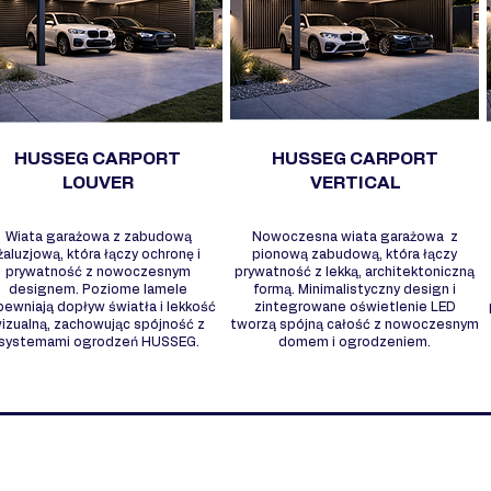
HUSSEG CARPORT
HUSSEG CARPORT
LOUVER
VERTICAL
Wiata garażowa z zabudową
Nowoczesna wiata garażowa z
żaluzjową, która łączy ochronę i
pionową zabudową, która łączy
prywatność z nowoczesnym
prywatność z lekką, architektoniczną
designem. Poziome lamele
formą. Minimalistyczny design i
pewniają dopływ światła i lekkość
zintegrowane oświetlenie LED
izualną, zachowując spójność z
tworzą spójną całość z nowoczesnym
systemami ogrodzeń HUSSEG.
domem i ogrodzeniem.
DL