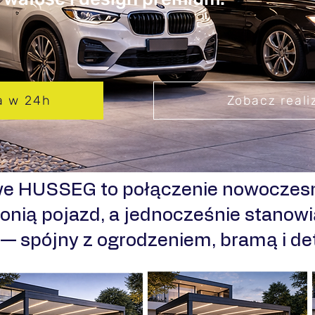
a w 24h
Zobacz reali
we HUSSEG to połączenie nowoczesn
onią pojazd, a jednocześnie stanowi
i — spójny z ogrodzeniem, bramą i d