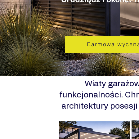
Darmowa wycen
​Wiaty garażo
funkcjonalności. Chr
architektury posesj