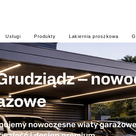
Usługi
Produkty
Lakiernia proszkowa
G
 Grudziądz – now
rażowe
onujemy nowoczesne wiaty garażowe 
Trwałość i design premium.