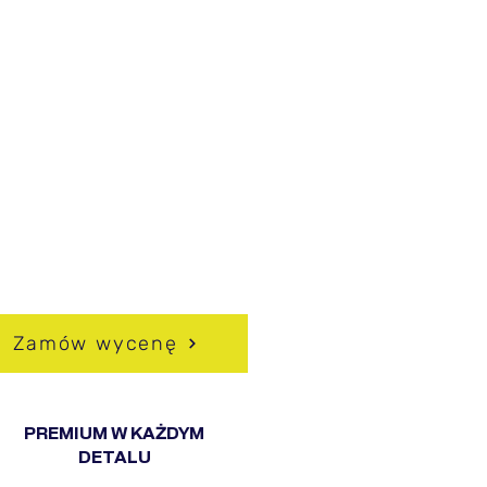
BRAĆ HUSSEG?
pójność z ogrodzeniem i
hitekturą domu
owoczesny, minimalistyczny
ląd
ysoki poziom prywatności
dporność na korozję i
unki atmosferyczne
ożliwość pełnej
sonalizacji
Zamów wycenę
PREMIUM W KAŻDYM
DETALU