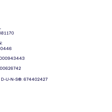
L
881170
:
10446
0000943443
000626742
 D-U-N-S®: 674402427