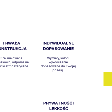
WY
- S
arc
- N
wyg
- W
- O
TRWAŁA
INDYWIDUALNE
war
ONSTRUKCJA
DOPASOWANIE
- M
Stal malowana
Wymiary, kolor i
per
szkowo, odporna na
wykończenie
unki atmosferyczne.
dopasowane do Twojej
posesji.
PRYWATNOŚĆ I
LEKKOŚĆ