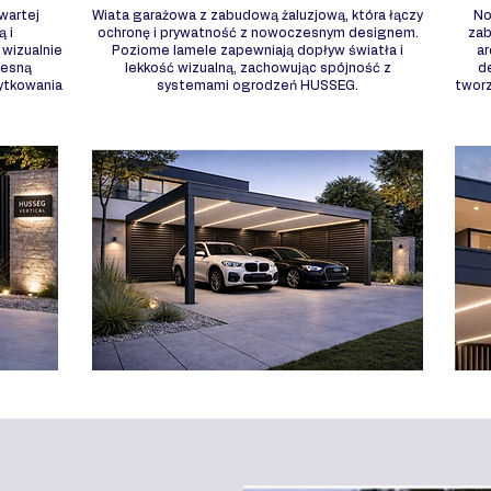
wartej
Wiata garażowa z zabudową żaluzjową, która łączy
No
ą i
ochronę i prywatność z nowoczesnym designem.
zab
wizualnie
Poziome lamele zapewniają dopływ światła i
ar
zesną
lekkość wizualną, zachowując spójność z
d
żytkowania
systemami ogrodzeń HUSSEG.
twor