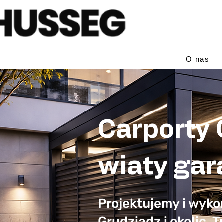
O nas
Carporty
wiaty ga
Projektujemy i wyk
Grudziądz i okolic. 