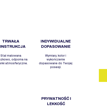
WY
- S
arc
- N
wyg
- W
- O
TRWAŁA
INDYWIDUALNE
war
ONSTRUKCJA
DOPASOWANIE
- M
Stal malowana
Wymiary, kolor i
per
szkowo, odporna na
wykończenie
unki atmosferyczne.
dopasowane do Twojej
posesji.
PRYWATNOŚĆ I
LEKKOŚĆ