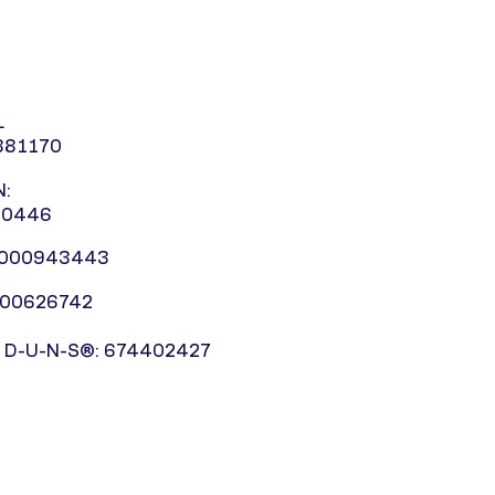
L
881170
:
10446
0000943443
000626742
 D-U-N-S®: 674402427