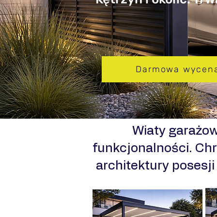
Darmowa wycen
​Wiaty garażo
funkcjonalności. Chr
architektury posesj