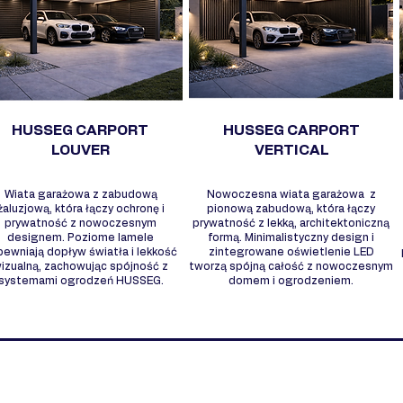
HUSSEG CARPORT
HUSSEG CARPORT
LOUVER
VERTICAL
Wiata garażowa z zabudową
Nowoczesna wiata garażowa z
żaluzjową, która łączy ochronę i
pionową zabudową, która łączy
prywatność z nowoczesnym
prywatność z lekką, architektoniczną
designem. Poziome lamele
formą. Minimalistyczny design i
pewniają dopływ światła i lekkość
zintegrowane oświetlenie LED
izualną, zachowując spójność z
tworzą spójną całość z nowoczesnym
systemami ogrodzeń HUSSEG.
domem i ogrodzeniem.
DL