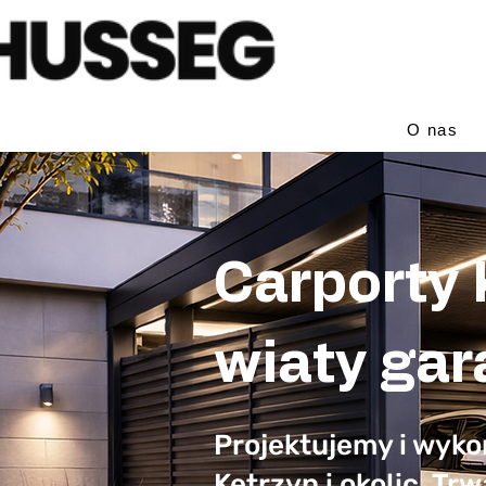
O nas
Carporty
wiaty ga
Projektujemy i wyk
Kętrzyn i okolic. Tr