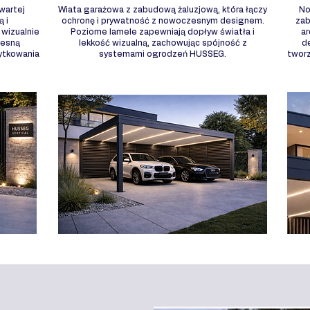
wartej
Wiata garażowa z zabudową żaluzjową, która łączy
No
ą i
ochronę i prywatność z nowoczesnym designem.
zab
wizualnie
Poziome lamele zapewniają dopływ światła i
ar
zesną
lekkość wizualną, zachowując spójność z
d
żytkowania
systemami ogrodzeń HUSSEG.
twor