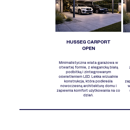
HUSSEG CARPORT
OPEN
Minimalistyczna wiata garażowa w
otwartej formie, z elegancką białą
podbitką i zintegrowanym
oświetleniem LED. Lekka wizualnie
konstrukcja, która podkreśla
za
nowoczesną architekturę domu i
w
zapewnia komfort użytkowania na co
dziań.