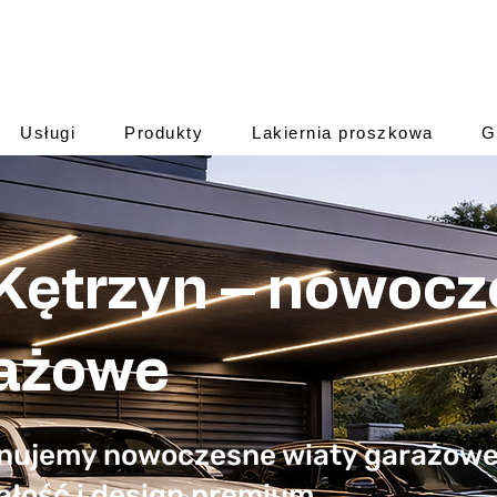
Usługi
Produkty
Lakiernia proszkowa
G
 Kętrzyn – nowoc
rażowe
onujemy nowoczesne wiaty garażowe 
wałość i design premium.