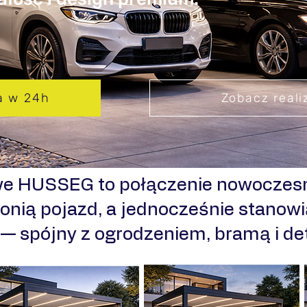
a w 24h
Zobacz reali
we HUSSEG to połączenie nowoczesn
onią pojazd, a jednocześnie stanowi
i — spójny z ogrodzeniem, bramą i d