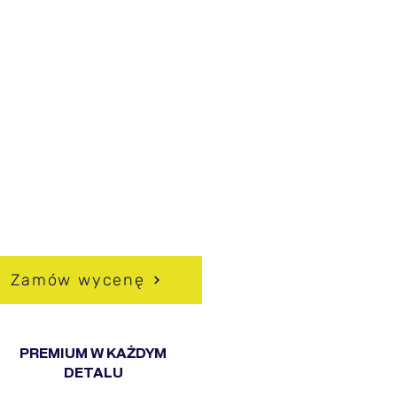
BRAĆ HUSSEG?
pójność z ogrodzeniem i
hitekturą domu
owoczesny, minimalistyczny
ląd
ysoki poziom prywatności
dporność na korozję i
unki atmosferyczne
ożliwość pełnej
sonalizacji
Zamów wycenę
PREMIUM W KAŻDYM
DETALU