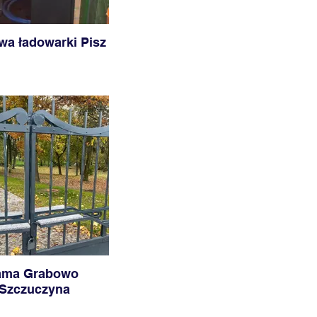
a ładowarki Pisz
ama Grabowo
.Szczuczyna