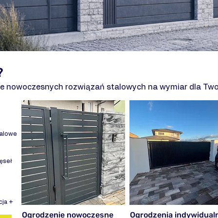
?
e nowoczesnych rozwiązań stalowych na wymiar dla Two
talowe
zęseł
cja +
Ogrodzenie nowoczesne
Ogrodzenia indywidual