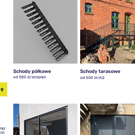
Schody półkowe
Schody tarasowe
od 560 zł/stopień
od 500 zł/m2
dę
raz
ich