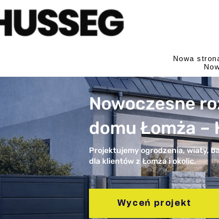
Nowa stron
Now
Nowoczesne ro
domu Łomża –
Projektujemy ogrodzenia, wiaty, b
dla klientów z Łomża i okolic.
Wyceń projekt