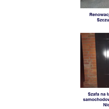
Renowac
Szcz
Szafa na 
samochodow
Ni