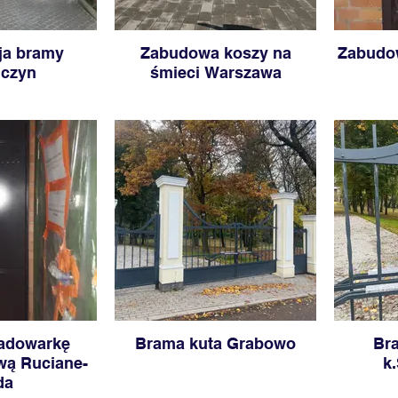
ja bramy
Zabudowa koszy na
Zabudow
uczyn
śmieci Warszawa
ładowarkę
Brama kuta Grabowo
Br
ą Ruciane-
k
da