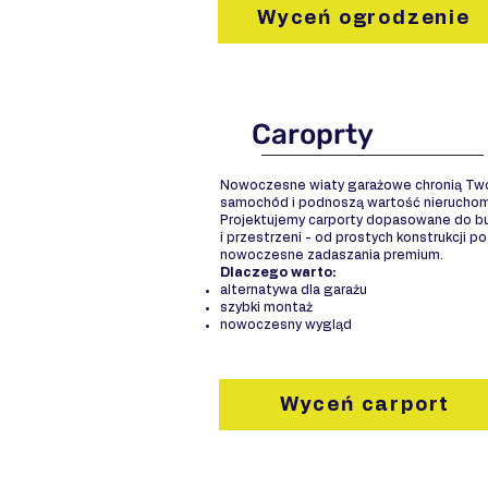
Wyceń ogrodzenie
Caroprty
Nowoczesne wiaty garażowe chronią Tw
samochód i podnoszą wartość nieruchom
Projektujemy carporty dopasowane do b
i przestrzeni - od prostych konstrukcji po
nowoczesne zadaszania premium.
Dlaczego warto:
alternatywa dla garażu
szybki montaż
nowoczesny wygląd
Wyceń carport