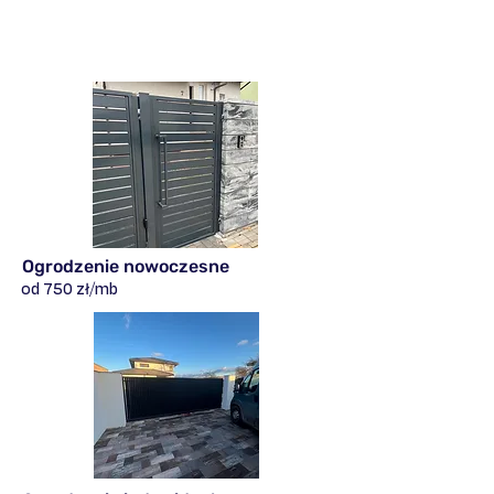
Ogrodzenie nowoczesne
od 750 zł/mb