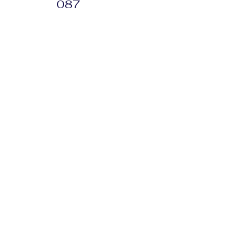
087
info@husseg.p
l