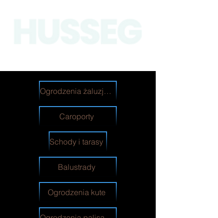
Ogrodzenia żaluzjowe
Caroporty
Schody i tarasy
Balustrady
Ogrodzenia kute
Ogrodzenia palisadowe