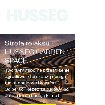
Strefa relaksu
HUSSEG GARDEN
SPACE
Tworzymy spójne przestrzenie
ogrodowe, które łączą design,
funkcjonalność i komfort.
Od pergoli, przez zabudowy, po
detale ktróe budują klimat.