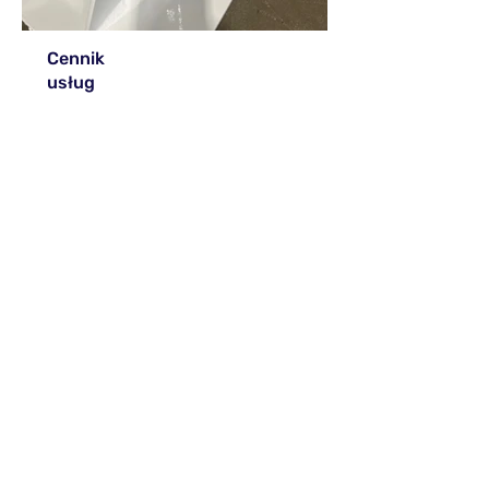
Cennik
usług
Felgi:
od 320 zł/komplet
Ogrodzenia:
od 45 zł/m2
Balustrady:
od 45 zł/m2
Elementy metalowe:
wycena
indywidualna
Podane ceny są orientacyjne,