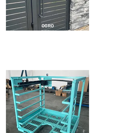
OGRO
DZENI
A I
BRAM
Y
KONSTRUKCJE METALOWE
FELGI