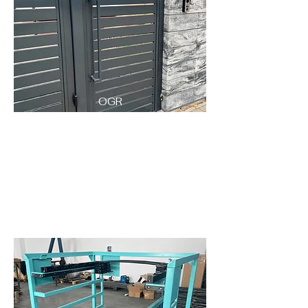
OGR
ODZ
ENIA
I
BRA
MY
KONSTRUKCJE
FELG
METALOWE
I