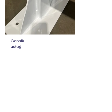
Cennik
usług
Felgi:
od 320 zł/komplet
Ogrodzenia:
od 45 zł/m2
Balustrady:
od 45 zł/m2