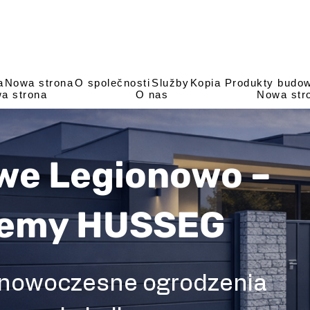
a
Nowa strona
O společnosti
Služby
Kopia Produkty budowl
a strona
O nas
Nowa str
we Legionowo –
temy HUSSEG
 nowoczesne ogrodzenia