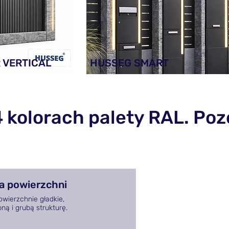
 VERTICAL
HUSSEG SMART
kolorach palety RAL. Poz
a powierzchni
wierzchnie gładkie,
ą i grubą strukturę.