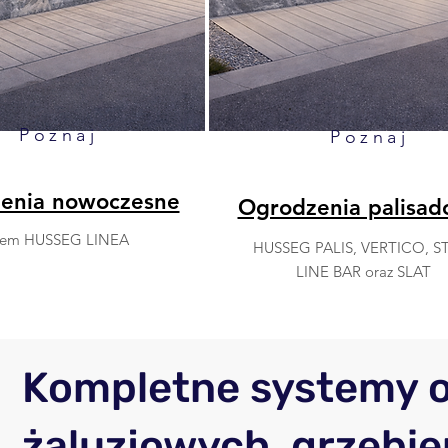
Poznaj
Poznaj
enia nowoczesne
Ogrodzenia palisa
tem HUSSEG LINEA
HUSSEG PALIS, VERTICO, ST
LINE BAR oraz SLAT
Kompletne systemy 
żaluzjowych, grzebie