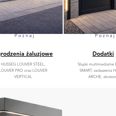
Poznaj
Poznaj
rodzenia żaluzjowe
Dodatki
HUSSEG LOUVER STEEL,
Słupki multimedialn
LOUVER PRO oraz LOUVER
SMART, zadaszenia 
VERTICAL
ARCHE, akcesor