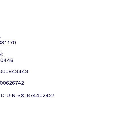
L
881170
:
10446
0000943443
000626742
 D-U-N-S®: 674402427