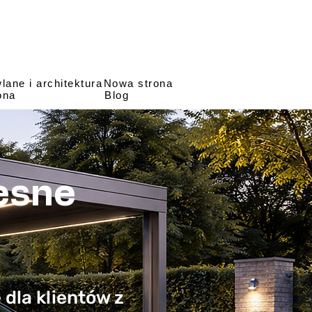
ane i architektura
Nowa strona
ona
Blog
esne
dla klientów z