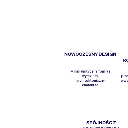
NOWOCZESNY DESIGN
K
Minimalistyczna forma i
wyrazisty,
pro
architektoniczny
war
charakter.
SPÓJNOŚC Z