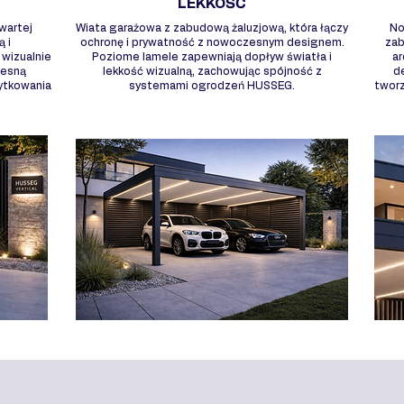
LEKKOŚĆ
wartej
Wiata garażowa z zabudową żaluzjową, która łączy
No
ą i
ochronę i prywatność z nowoczesnym designem.
zab
wizualnie
Poziome lamele zapewniają dopływ światła i
ar
zesną
lekkość wizualną, zachowując spójność z
d
żytkowania
systemami ogrodzeń HUSSEG.
twor