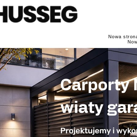
Nowa stron
Now
Carporty 
wiaty ga
Projektujemy i wyk