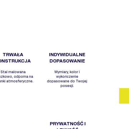
DL
WY
- S
arc
- N
wyg
- W
- O
TRWAŁA
INDYWIDUALNE
war
ONSTRUKCJA
DOPASOWANIE
- M
Stal malowana
Wymiary, kolor i
per
szkowo, odporna na
wykończenie
unki atmosferyczne.
dopasowane do Twojej
posesji.
PRYWATNOŚĆ I