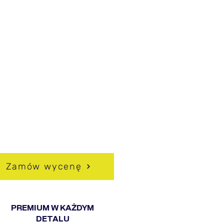
ACZEGO WARTO
BRAĆ HUSSEG?
pójność z ogrodzeniem i
hitekturą domu
owoczesny, minimalistyczny
ląd
ysoki poziom prywatności
dporność na korozję i
unki atmosferyczne
ożliwość pełnej
sonalizacji
Zamów wycenę
PREMIUM W KAŻDYM
DETALU