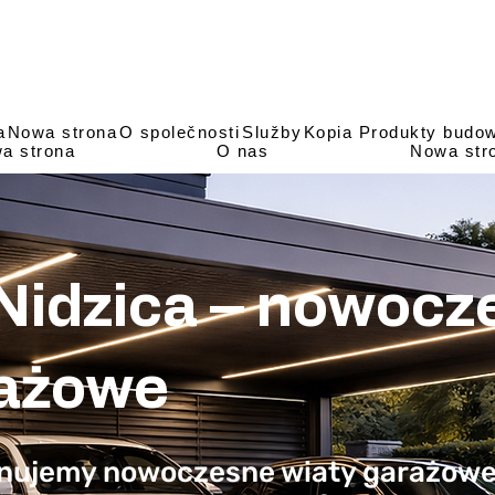
a
Nowa strona
O společnosti
Služby
Kopia Produkty budowl
a strona
O nas
Nowa str
Nidzica – nowocz
rażowe
onujemy nowoczesne wiaty garażowe 