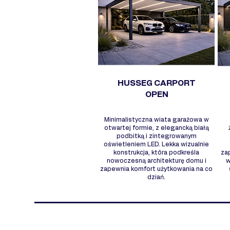
HUSSEG CARPORT
OPEN
Minimalistyczna wiata garażowa w
otwartej formie, z elegancką białą
podbitką i zintegrowanym
oświetleniem LED. Lekka wizualnie
konstrukcja, która podkreśla
za
nowoczesną architekturę domu i
w
zapewnia komfort użytkowania na co
dziań.