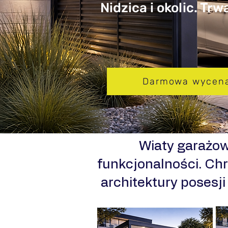
Nidzica i okolic. Tr
Darmowa wycen
​Wiaty garażo
funkcjonalności. Chr
architektury posesj