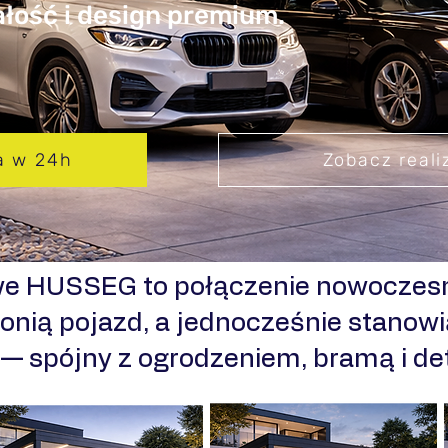
wałość i design premium.
a w 24h
Zobacz reali
we HUSSEG to połączenie nowoczesn
onią pojazd, a jednocześnie stanowi
i — spójny z ogrodzeniem, bramą i d